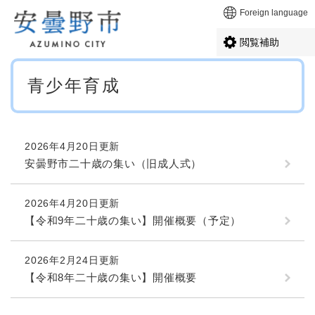
ペ
メニューを飛ばして本文へ
Foreign language
ー
ジ
閲覧補助
の
先
本
頭
青少年育成
文
で
す
。
2026年4月20日更新
安曇野市二十歳の集い（旧成人式）
2026年4月20日更新
【令和9年二十歳の集い】開催概要（予定）
2026年2月24日更新
【令和8年二十歳の集い】開催概要