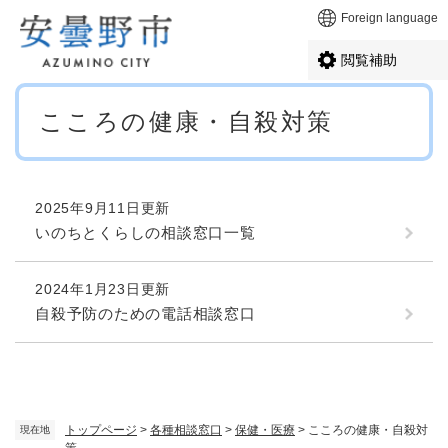
ペ
メニューを飛ばして本文へ
Foreign language
ー
ジ
閲覧補助
の
先
本
頭
こころの健康・自殺対策
文
で
す
。
2025年9月11日更新
いのちとくらしの相談窓口一覧
2024年1月23日更新
自殺予防のための電話相談窓口
トップページ
>
各種相談窓口
>
保健・医療
>
こころの健康・自殺対
現在地