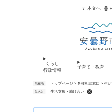
ペ
本文へ
F
ー
ジ
の
先
頭
で
す
。
くらし
子育て・教育
行政情報
トップページ
>
各種相談窓口
>
生活
現在地
生活支援・助け合い
足あと
本