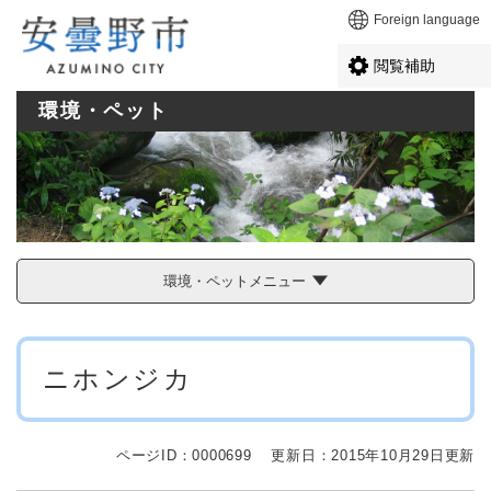
ペ
メニューを飛ばして本文へ
Foreign language
ー
ジ
閲覧補助
の
先
環境・ペット
頭
で
す
。
環境・ペットメニュー
本
ニホンジカ
文
ページID：0000699
更新日：2015年10月29日更新