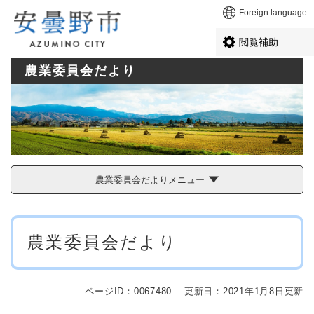
ペ
メニューを飛ばして本文へ
Foreign language
ー
ジ
閲覧補助
の
先
農業委員会だより
頭
で
す
。
農業委員会だよりメニュー
本
農業委員会だより
文
ページID：0067480
更新日：2021年1月8日更新