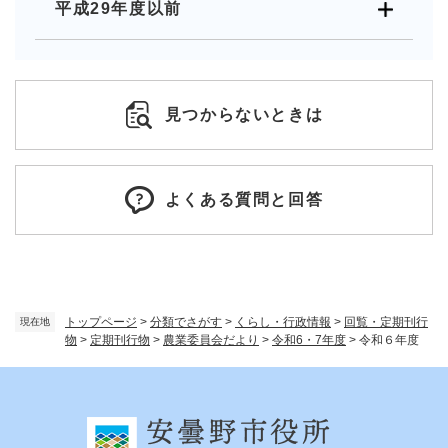
平成29年度以前
見つからないときは
よくある質問と回答
トップページ
>
分類でさがす
>
くらし・行政情報
>
回覧・定期刊行
現在地
物
>
定期刊行物
>
農業委員会だより
>
令和6・7年度
>
令和６年度