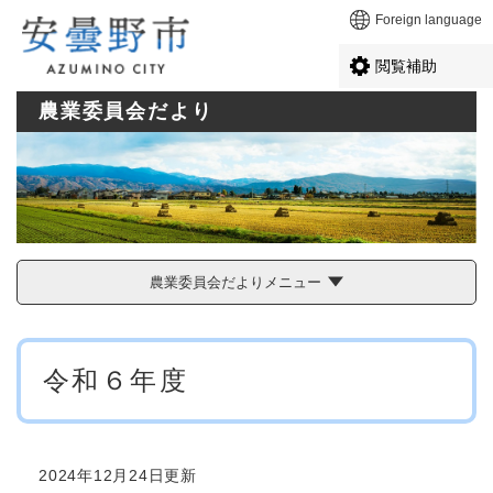
ペ
メニューを飛ばして本文へ
Foreign language
ー
ジ
閲覧補助
の
先
農業委員会だより
頭
で
す
。
農業委員会だよりメニュー
本
令和６年度
文
2024年12月24日更新