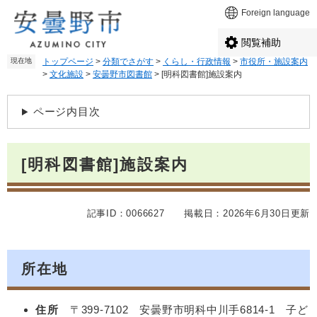
ペ
メ
Foreign language
ー
ニ
ジ
ュ
閲覧補助
の
ー
現在地
トップページ
>
分類でさがす
>
くらし・行政情報
>
市役所・施設案内
先
を
>
文化施設
>
安曇野市図書館
>
[明科図書館]施設案内
頭
飛
で
ば
本
す
し
ページ内目次
文
。
て
本
文
[明科図書館]施設案内
へ
記事ID：0066627
掲載日：2026年6月30日更新
所在地
住所
〒399-7102 安曇野市明科中川手6814-1 子ど