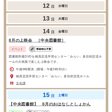
12
水曜日
日
13
木曜日
日
14
金曜日
日
8月の上映会 ［中央図書館］
イベント
図書館所蔵DVDを穂高交流学習センター「みらい」多目的交流ホ
ールの大画面で楽しむ上映会です。
午後6時開演（開場：午後5時30分）
穂高交流学習センター「みらい」多目的交流ホール
文化課
15
土曜日
日
【中央図書館】 8月のおはなしとしょかん