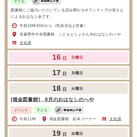
子ども
図書館にご協力いただいている読み聞かせボランティアの皆さん
によるおはなし会です。
午前10時30分から（乳幼児以上対象）
安曇野市中央図書館 こどもとしょかん内おはなしのへや
文化課
16
日曜日
日
17
月曜日
日
18
火曜日
日
[堀金図書館] 8月のおはなしのへや
イベント
子ども
午前11時
堀金図書館 絵本コーナー
文化課
19
水曜日
日