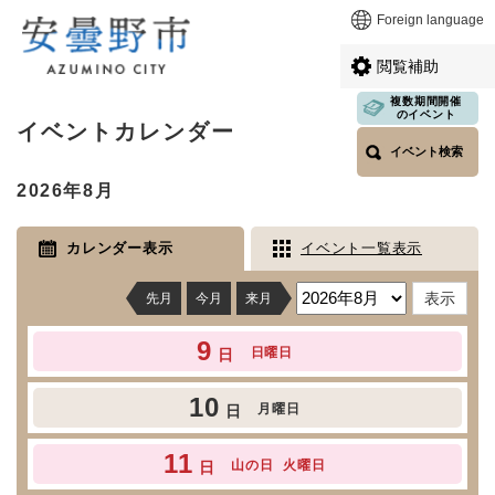
ペ
メニューを飛ばして本文へ
Foreign language
ー
ジ
閲覧補助
の
先
複数期間開催
本
のイベント
頭
イベントカレンダー
文
で
イベント検索
す
2026年8月
。
カレンダー表示
イベント一覧表示
先月
今月
来月
9
日曜日
日
10
月曜日
日
11
山の日
火曜日
日