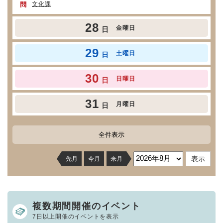
文化課
28
金曜日
日
29
土曜日
日
30
日曜日
日
31
月曜日
日
全件表示
先月
今月
来月
複数期間開催のイベント
7日以上開催のイベントを表示