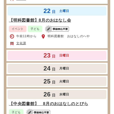
22
土曜日
日
【明科図書館】8月のおはなし会
イベント
子ども
午前11時から
明科図書館 おはなしのへや
文化課
23
日曜日
日
24
月曜日
日
25
火曜日
日
26
水曜日
日
【中央図書館】 8月のおはなしのとびら
子ども