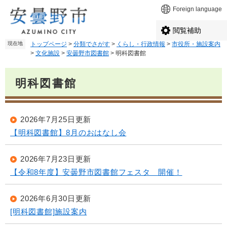
ペ
メ
Foreign language
ー
ニ
ジ
ュ
閲覧補助
の
ー
現在地
トップページ
>
分類でさがす
>
くらし・行政情報
>
市役所・施設案内
先
を
>
文化施設
>
安曇野市図書館
>
明科図書館
頭
飛
で
ば
本
す
し
明科図書館
文
。
て
本
文
2026年7月25日更新
へ
【明科図書館】8月のおはなし会
2026年7月23日更新
【令和8年度】安曇野市図書館フェスタ 開催！
2026年6月30日更新
[明科図書館]施設案内