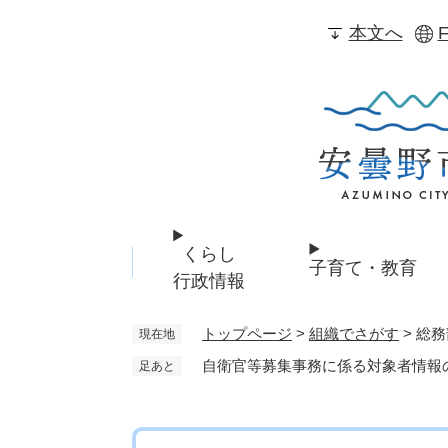
ペ
本文へ
F
ー
ジ
の
先
頭
で
す
。
くらし
子育て・教育
行政情報
トップページ
>
組織でさがす
>
総務
現在地
自衛官等募集事務に係る対象者情報
足あと
本