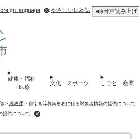
メニューを飛ばして本文へ
oreign language
やさしい日本語
音声読み上げ
健康・福祉
文化・スポーツ
しごと・産業
・医療
部
>
総務課
>
自衛官等募集事務に係る対象者情報の提供について
の提供について