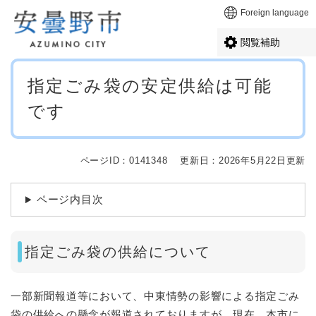
ペ
メニューを飛ばして本文へ
Foreign language
ー
ジ
閲覧補助
の
先
本
頭
指定ごみ袋の安定供給は可能
文
で
です
す
。
ページID：0141348
更新日：2026年5月22日更新
ページ内目次
指定ごみ袋の供給について
一部新聞報道等において、中東情勢の影響による指定ごみ
袋の供給への懸念が報道されておりますが、現在、本市に