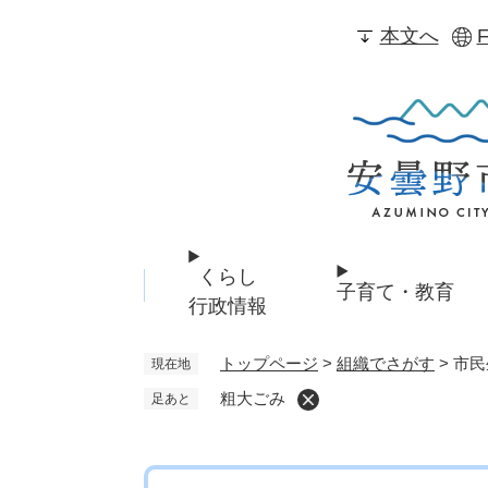
ペ
本文へ
F
ー
ジ
の
先
頭
で
す
。
くらし
子育て・教育
行政情報
トップページ
>
組織でさがす
>
市民
現在地
粗大ごみ
足あと
本