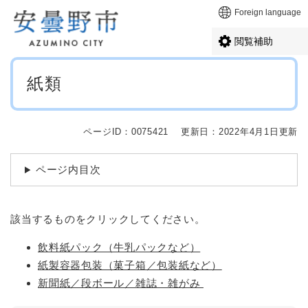
ペ
メニューを飛ばして本文へ
Foreign language
ー
ジ
閲覧補助
の
先
本
頭
紙類
文
で
す
。
ページID：0075421
更新日：2022年4月1日更新
ページ内目次
該当するものをクリックしてください。
飲料紙パック（牛乳パックなど）
紙製容器包装（菓子箱／包装紙など）
新聞紙／段ボール／雑誌・雑がみ