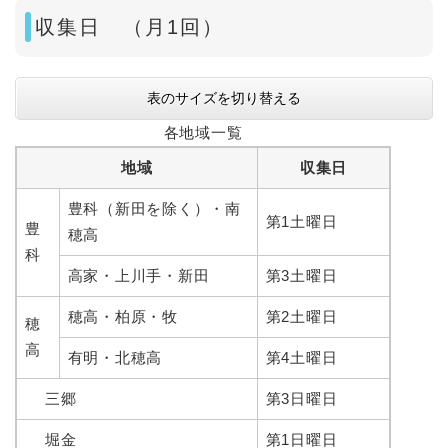
収集日 （月1回）
表のサイズを切り替える
各地域一覧
地域
収集日
豊科（新田を除く）・南
第1土曜日
豊
穂高
科
高家・上川手・新田
第3土曜日
穂高・柏原・牧
第2土曜日
穂
高
有明・北穂高
第4土曜日
三郷
第3日曜日
堀金
第1日曜日