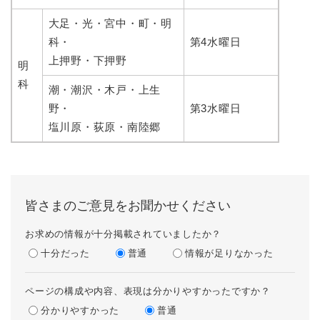
大足・光・宮中・町・明
科・
第4水曜日
上押野・下押野
明
科
潮・潮沢・木戸・上生
野・
第3水曜日
塩川原・荻原・南陸郷
皆さまのご意見をお聞かせください
お求めの情報が十分掲載されていましたか？
十分だった
普通
情報が足りなかった
ページの構成や内容、表現は分かりやすかったですか？
分かりやすかった
普通