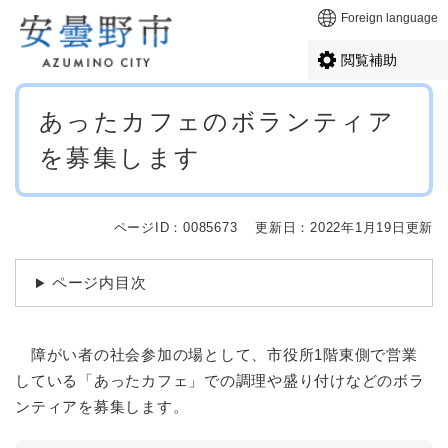
ペ
メニューを飛ばして本文へ
Foreign language
ー
ジ
閲覧補助
の
先
本
頭
あったカフェのボランティア
文
で
を募集します
す
。
ページID：0085673
更新日：2022年1月19日更新
ページ内目次
障がい者の社会参加の場として、市役所1階東側で営業
している「あったカフェ」での調理や盛り付けなどのボラ
ンティアを募集します。