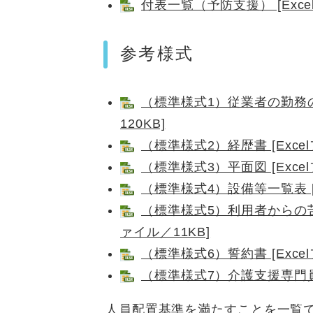
付表一覧（予防支援） [Exce
参考様式
（標準様式1）従業者の勤務の
120KB]
（標準様式2）経歴書 [Excel
（標準様式3）平面図 [Excel
（標準様式4）設備等一覧表 [E
（標準様式5）利用者からの苦
ァイル／11KB]
（標準様式6）誓約書 [Excel
（標準様式7）介護支援専門員一覧
人員配置基準を満たすことを一覧で