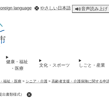
メニューを飛ばして本文へ
oreign language
やさしい日本語
音声読み上げ
健康・福祉
文化・スポーツ
しごと・産業
・医療
・福祉・医療
>
シニア・介護
>
高齢者支援・介護保険に関する申
提出書類様式）