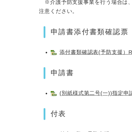
※介護予防支援事業を行う場合は、
注意ください。
申請書添付書類確認票
添付書類確認表(予防支援）R6.1
申請書
(別紙様式第二号(一))指定申請書
付表