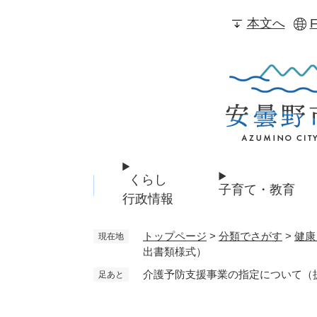
ペ
本文へ
F
ー
ジ
の
先
頭
で
す
。
くらし
子育て・教育
行政情報
トップページ
>
分類でさがす
>
健康
現在地
出書類様式）
介護予防支援事業の指定について（
足あと