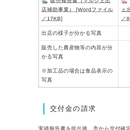
販売報告書（マルシェ出
店補助事業） [Wordファイル
ェ
／17KB]
／8
出店の様子が分かる写真
販売した農産物等の内容が分
かる写真
※加工品の場合は食品表示の
写真
交付金の請求
実績報告書を提出後、市から交付確