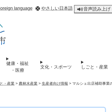
メニューを飛ばして本文へ
oreign language
やさしい日本語
音声読み上げ
健康・福祉
文化・スポーツ
しごと・産業
・医療
と・産業
>
農林水産業
>
生産者向け情報
>
マルシェ出店補助事業