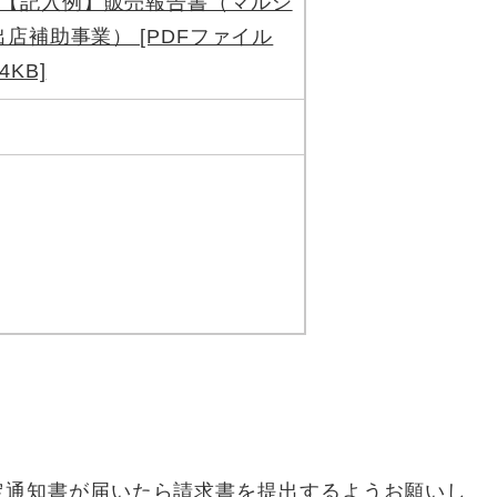
【記入例】販売報告書（マルシ
出店補助事業） [PDFファイル
4KB]
定通知書が届いたら請求書を提出するようお願いし