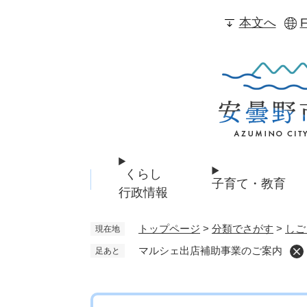
ペ
本文へ
F
ー
ジ
の
先
頭
で
す
。
くらし
子育て・教育
行政情報
トップページ
>
分類でさがす
>
しご
現在地
マルシェ出店補助事業のご案内
足あと
本