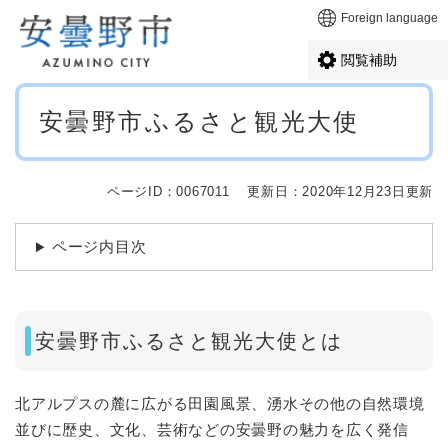
ペ
メニューを飛ばして本文へ
Foreign language
ー
ジ
閲覧補助
の
先
本
頭
安曇野市ふるさと観光大使
文
で
す
。
ページID：0067011
更新日：2020年12月23日更新
ページ内目次
安曇野市ふるさと観光大使とは
北アルプスの麓に広がる田園風景、湧水その他の自然環境
並びに歴史、文化、芸術などの安曇野の魅力を広く発信