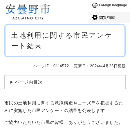
ペ
メニューを飛ばして本文へ
Foreign language
ー
ジ
閲覧補助
の
先
本
頭
土地利用に関する市民アンケ
文
で
ート結果
す
。
ページID：0114572
更新日：2024年4月23日更新
ページ内目次
市民の土地利用に関する意識構造やニーズ等を把握するた
めに実施した市民アンケートの結果を公表します。
ご協力いただいた市民の皆様、ありがとうございました。