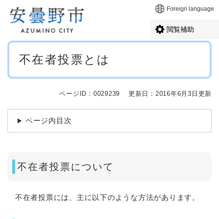
ペ
メニューを飛ばして本文へ
Foreign language
ー
ジ
閲覧補助
の
先
本
頭
不在者投票とは
文
で
す
。
ページID：0029239
更新日：2016年6月3日更新
ページ内目次
不在者投票について
不在者投票には、主に以下のような方法があります。