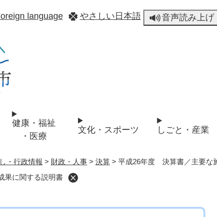
メニューを飛ばして本文へ
oreign language
やさしい日本語
音声読み上げ
健康・福祉
文化・スポーツ
しごと・産業
・医療
し・行政情報
>
財政・人事
>
決算
>
平成26年度 決算書／主要な
成果に関する説明書