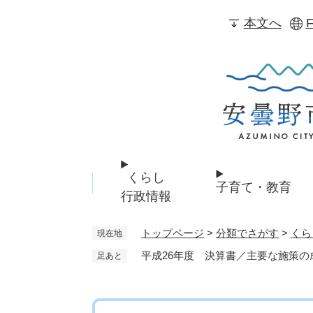
ペ
本文へ
F
ー
ジ
の
先
頭
で
す
。
くらし
子育て・教育
行政情報
トップページ
>
分類でさがす
>
くら
現在地
平成26年度 決算書／主要な施策の
足あと
本