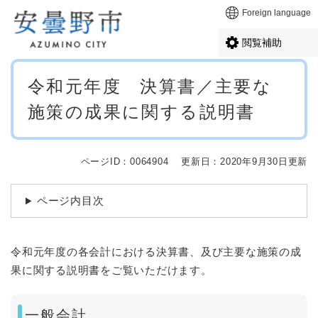
ペ
メニューを飛ばして本文へ
Foreign language
ー
ジ
閲覧補助
の
先
本
頭
令和元年度 決算書／主要な
文
で
施策の成果に関する説明書
す
。
ページID：0064904
更新日：2020年9月30日更新
ページ内目次
令和元年度の各会計における決算書、及び主要な施策の成
果に関する説明書をご覧いただけます。
一般会計