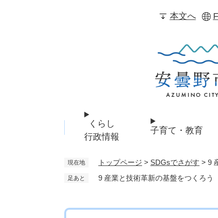
ペ
本文へ
F
ー
ジ
の
先
頭
で
す
。
くらし
子育て・教育
行政情報
トップページ
>
SDGsでさがす
>
9
現在地
9 産業と技術革新の基盤をつくろう
足あと
本