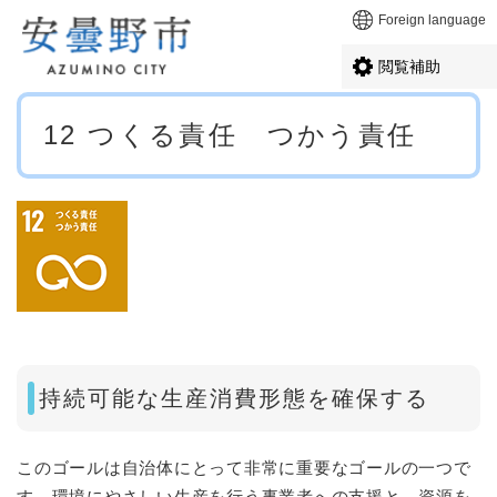
ペ
メニューを飛ばして本文へ
Foreign language
ー
ジ
閲覧補助
の
先
本
頭
12 つくる責任 つかう責任
文
で
す
。
持続可能な生産消費形態を確保する
このゴールは自治体にとって非常に重要なゴールの一つで
す。環境にやさしい生産を行う事業者への支援と、資源を