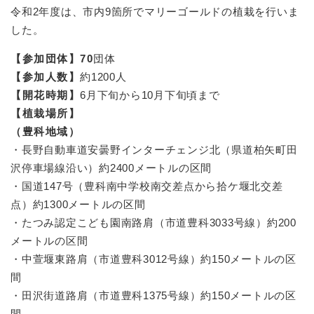
令和2年度は、市内9箇所でマリーゴールドの植栽を行いま
した。
【参加団体】70
団体
【参加人数】
約1200人
【開花時期】
6月下旬から10月下旬頃まで
【植栽場所】
（豊科地域）
・長野自動車道安曇野インターチェンジ北（県道柏矢町田
沢停車場線沿い）約2400メートルの区間
・国道147号（豊科南中学校南交差点から拾ケ堰北交差
点）約1300メートルの区間
・たつみ認定こども園南路肩（市道豊科3033号線）約200
メートルの区間
・中萱堰東路肩（市道豊科3012号線）約150メートルの区
間
・田沢街道路肩（市道豊科1375号線）約150メートルの区
間