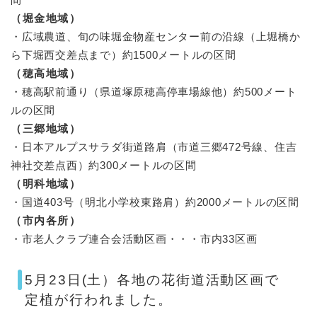
（堀金地域）
・広域農道、旬の味堀金物産センター前の沿線（上堀橋か
ら下堀西交差点まで）約1500メートルの区間
（穂高地域）
・穂高駅前通り（県道塚原穂高停車場線他）約500メート
ルの区間
（三郷地域）
・日本アルプスサラダ街道路肩（市道三郷472号線、住吉
神社交差点西）約300メートルの区間
（明科地域）
・国道403号（明北小学校東路肩）約2000メートルの区間
（市内各所）
・市老人クラブ連合会活動区画・・・市内33区画
5月23日(土）各地の花街道活動区画で
定植が行われました。