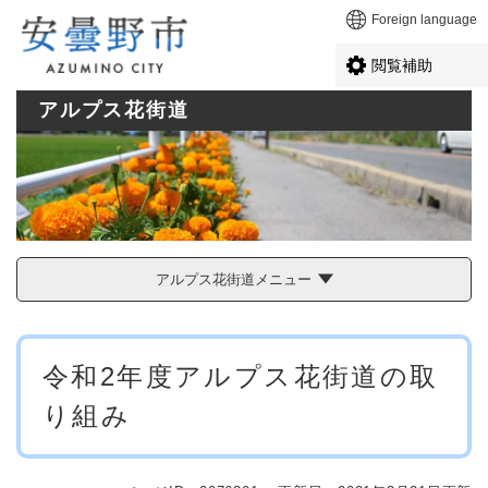
ペ
メニューを飛ばして本文へ
Foreign language
ー
ジ
閲覧補助
の
先
アルプス花街道
頭
で
す
。
アルプス花街道メニュー
本
令和2年度アルプス花街道の取
文
り組み