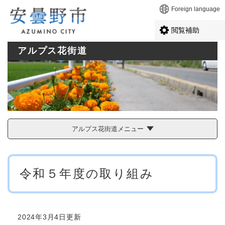
ペ
メニューを飛ばして本文へ
Foreign language
ー
ジ
閲覧補助
の
先
アルプス花街道
頭
で
す
。
アルプス花街道メニュー
本
令和５年度の取り組み
文
2024年3月4日更新