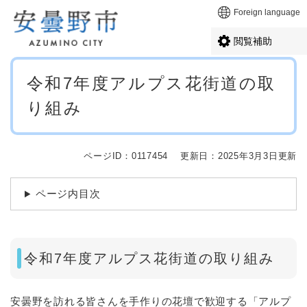
ペ
メニューを飛ばして本文へ
Foreign language
ー
ジ
閲覧補助
の
先
本
頭
令和7年度アルプス花街道の取
文
で
り組み
す
。
ページID：0117454
更新日：2025年3月3日更新
ページ内目次
令和7年度アルプス花街道の取り組み
安曇野を訪れる皆さんを手作りの花壇で歓迎する「アルプ