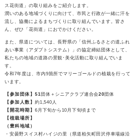
ス花街道」の取り組みをご紹介します。
潤いのある地域づくりに向けて、市民と行政が一緒に汗を
流し、協働によるまちづくりに取り組んでいます。皆さ
ん、ぜひ「花街道」におでかけください。
また、県道については、長野県の「信州ふるさとの道ふれ
あい事業（アダプトシステム）」の協定締結団体として、
私たちの地域の道路の景観･美化活動に取り組んでいま
す。
令和7年度は、市内9箇所でマリーゴールドの植栽を行って
います。
【参加団体】51
団体＋シニアクラブ連合会
20
団体
【参加人数】
約1,540人
【開花時期】
6月下旬から10月下旬頃まで
【植栽場所】
（豊科地域）
・安曇野スイス村ハイジの里（県道柏矢町田沢停車場線沿