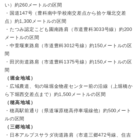
い）約260メートルの区間
・国道147号（豊科南中学校南交差点から拾ケ堰北交差
点）約1,300メートルの区間
・たつみ認定こども園南路肩（市道豊科3033号線）約200
メートルの区間
・中萱堰東路肩（市道豊科3012号線）約150メートルの区
間
・田沢街道路肩（市道豊科1375号線）約150メートルの区
間
（堀金地域）
・広域農道、旬の味堀金物産センター前の沿線（上堀橋か
ら下堀西交差点まで）約1,500メートルの区間
（穂高地域）
・穂高駅前通り（県道塚原穂高停車場線他）約500メート
ルの区間
（三郷地域）
・日本アルプスサラダ街道路肩（市道三郷472号線、住吉