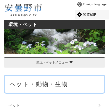
ペ
メニューを飛ばして本文へ
Foreign language
ー
ジ
閲覧補助
の
先
環境・ペット
頭
で
す
。
環境・ペットメニュー
本
ペット・動物・生物
文
ペット