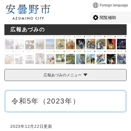
ペ
メニューを飛ばして本文へ
Foreign language
ー
ジ
閲覧補助
の
先
広報あづみの
頭
で
す
。
広報あづみのメニュー
本
令和5年（2023年）
文
2023年12月22日更新