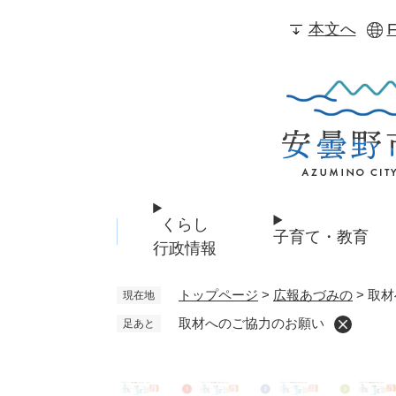
ペ
本文へ
F
ー
ジ
の
先
頭
で
す
。
くらし
子育て・教育
行政情報
トップページ
>
広報あづみの
>
取材
現在地
取材へのご協力のお願い
足あと