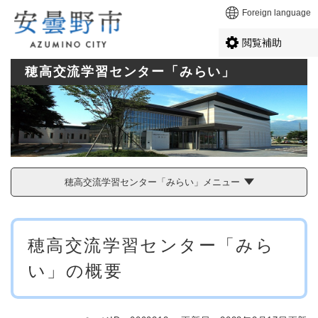
ペ
メニューを飛ばして本文へ
Foreign language
ー
ジ
閲覧補助
の
先
穂高交流学習センター「みらい」
頭
で
す
。
穂高交流学習センター「みらい」メニュー
本
穂高交流学習センター「みら
文
い」の概要