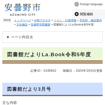
ペ
メ
Foreign language
ー
ニ
ジ
ュ
閲覧補助
の
ー
現在地
トップページ
>
分類でさがす
>
くらし・行政情報
>
市役所・施設案内
先
を
>
文化施設
>
安曇野市図書館
>
図書館だよりLa.Book令和5年度
頭
飛
で
ば
本
す
し
ページ内目次
文
。
て
本
文
図書館だよりLa.Book令和5年度
へ
記事ID：0100662
掲載日：2024年3月6日更新
図書館だより3月号
主な内容