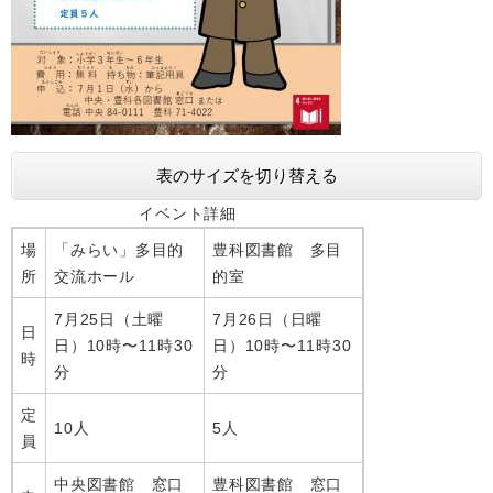
表のサイズを切り替える
イベント詳細
場
「みらい」多目的
豊科図書館 多目
所
交流ホール
的室
7月25日（土曜
7月26日（日曜
日
日）10時〜11時30
日）10時〜11時30
時
分
分
定
10人
5人
員
中央図書館 窓口
豊科図書館 窓口