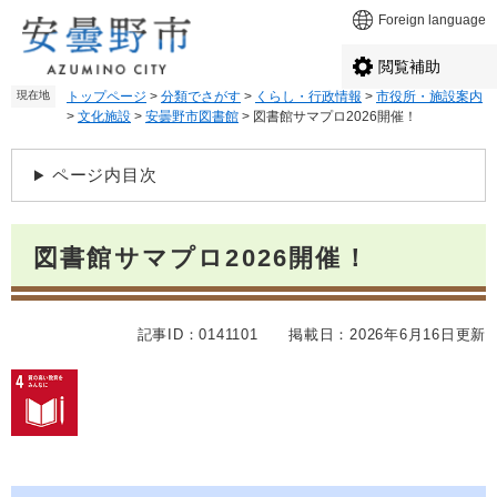
ペ
メ
Foreign language
ー
ニ
ジ
ュ
閲覧補助
の
ー
現在地
トップページ
>
分類でさがす
>
くらし・行政情報
>
市役所・施設案内
先
を
>
文化施設
>
安曇野市図書館
>
図書館サマプロ2026開催！
頭
飛
で
ば
本
す
し
ページ内目次
文
。
て
本
文
図書館サマプロ2026開催！
へ
記事ID：0141101
掲載日：2026年6月16日更新