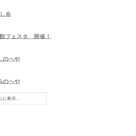
し会
書館フェスタ 開催！
しのへや
みのへや
らに表示…