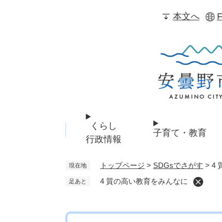
ペ
本文へ
F
ー
ジ
の
先
頭
で
す
。
くらし
子育て・教育
行政情報
トップページ
>
SDGsでさがす
>
4
現在地
4 質の高い教育をみんなに
足あと
本