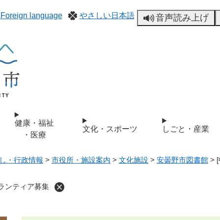
Foreign language
やさしい日本語
音声読み上げ
健康・福祉
文化・スポーツ
しごと・産業
・医療
し・行政情報
>
市役所・施設案内
>
文化施設
>
安曇野市図書館
>
ボランティア募集