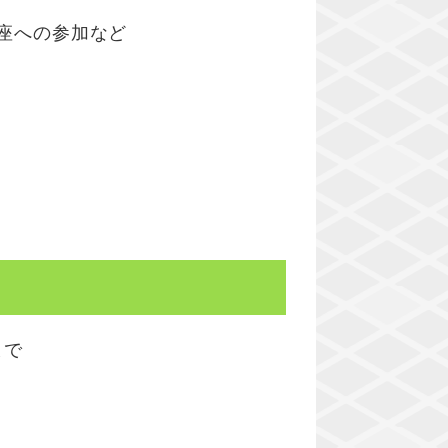
座への参加など
まで