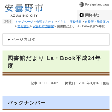
ペ
メ
Foreign language
ー
ニ
ジ
ュ
閲覧補助
の
ー
現在地
トップページ
>
分類でさがす
>
くらし・行政情報
>
市役所・施設案内
先
を
>
文化施設
>
安曇野市図書館
>
図書館だより La・Book平成24年度
頭
飛
で
ば
本
す
し
ページ内目次
文
。
て
本
文
図書館だより La・Book平成24年
へ
度
記事ID：0067602
掲載日：2016年3月16日更新
バックナンバー