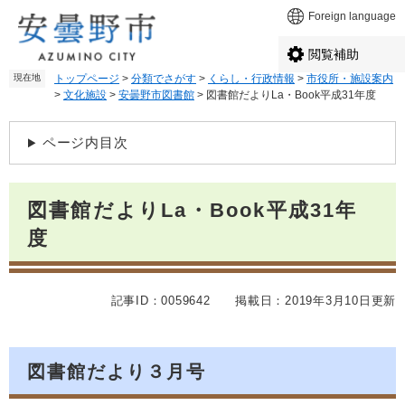
ペ
メ
Foreign language
ー
ニ
ジ
ュ
閲覧補助
の
ー
現在地
トップページ
>
分類でさがす
>
くらし・行政情報
>
市役所・施設案内
先
を
>
文化施設
>
安曇野市図書館
>
図書館だよりLa・Book平成31年度
頭
飛
で
ば
本
す
し
ページ内目次
文
。
て
本
文
図書館だよりLa・Book平成31年
へ
度
記事ID：0059642
掲載日：2019年3月10日更新
図書館だより３月号