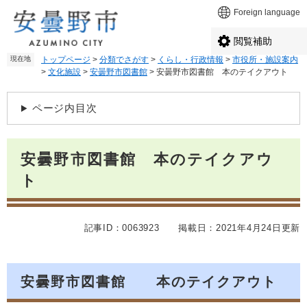
ペ
メ
Foreign language
ー
ニ
ジ
ュ
閲覧補助
の
ー
現在地
トップページ
>
分類でさがす
>
くらし・行政情報
>
市役所・施設案内
先
を
>
文化施設
>
安曇野市図書館
>
安曇野市図書館 本のテイクアウト
頭
飛
で
ば
本
す
し
ページ内目次
文
。
て
本
文
安曇野市図書館 本のテイクアウ
へ
ト
記事ID：0063923
掲載日：2021年4月24日更新
安曇野市図書館 本のテイクアウト