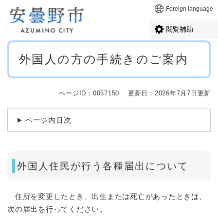
ペ
メニューを飛ばして本文へ
Foreign language
ー
ジ
閲覧補助
の
先
本
頭
外国人の方の手続きのご案内
文
で
す
。
ページID：0057150
更新日：2026年7月7日更新
ページ内目次
外国人住民が行う各種届出について
住所を変更したとき、出生または死亡があったときは、
次の届出を行ってください。