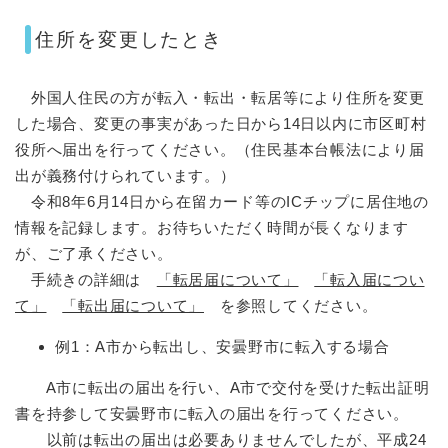
住所を変更したとき
外国人住民の方が転入・転出・転居等により住所を変更
した場合、変更の事実があった日から14日以内に市区町村
役所へ届出を行ってください。（住民基本台帳法により届
出が義務付けられています。）
令和8年6月14日から在留カード等のICチップに居住地の
情報を記録します。お待ちいただく時間が長くなります
が、ご了承ください。
手続きの詳細は
「転居届について」
「転入届につい
て」
「転出届について」
を参照してください。
例1：A市から転出し、安曇野市に転入する場合
A市に転出の届出を行い、A市で交付を受けた転出証明
書を持参して安曇野市に転入の届出を行ってください。
以前は転出の届出は必要ありませんでしたが、平成24