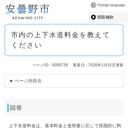
ペ
メニューを飛ばして本文へ
Foreign language
ー
ジ
閲覧補助
の
先
本
頭
市内の上下水道料金を教えて
文
で
ください
す
。
ページID：0058728
更新日：2020年1月31日更新
ページ内目次
回答
上下水道料金は、基本料金と使用量に応じて段階的に料