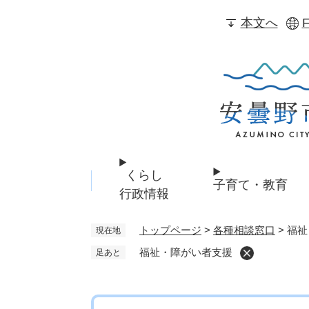
ペ
本文へ
F
ー
ジ
の
先
頭
で
す
。
くらし
子育て・教育
行政情報
トップページ
>
各種相談窓口
>
福祉
現在地
福祉・障がい者支援
足あと
本