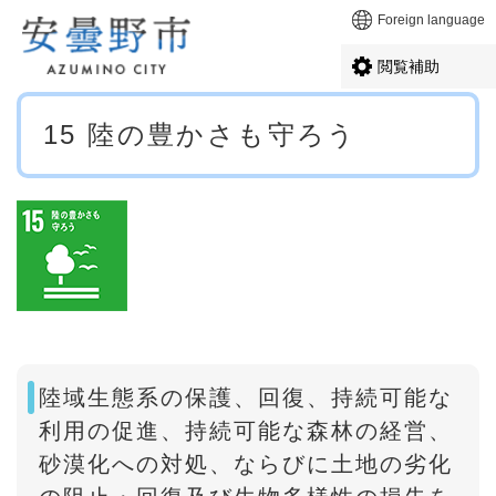
ペ
メニューを飛ばして本文へ
Foreign language
ー
ジ
閲覧補助
の
先
本
頭
15 陸の豊かさも守ろう
文
で
す
。
陸域生態系の保護、回復、持続可能な
利用の促進、持続可能な森林の経営、
砂漠化への対処、ならびに土地の劣化