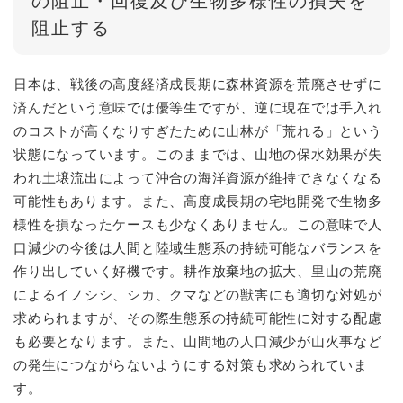
の阻止・回復及び生物多様性の損失を
阻止する
日本は、戦後の高度経済成長期に森林資源を荒廃させずに
済んだという意味では優等生ですが、逆に現在では手入れ
のコストが高くなりすぎたために山林が「荒れる」という
状態になっています。このままでは、山地の保水効果が失
われ土壌流出によって沖合の海洋資源が維持できなくなる
可能性もあります。また、高度成長期の宅地開発で生物多
様性を損なったケースも少なくありません。この意味で人
口減少の今後は人間と陸域生態系の持続可能なバランスを
作り出していく好機です。耕作放棄地の拡大、里山の荒廃
によるイノシシ、シカ、クマなどの獣害にも適切な対処が
求められますが、その際生態系の持続可能性に対する配慮
も必要となります。また、山間地の人口減少が山火事など
の発生につながらないようにする対策も求められていま
す。