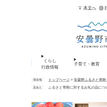
ペ
本文へ
F
ー
ジ
の
先
頭
で
す
。
くらし
子育て・教育
行政情報
トップページ
>
安曇野ふるさと寄附
現在地
ふるさと寄附に対するお礼の品に
足あと