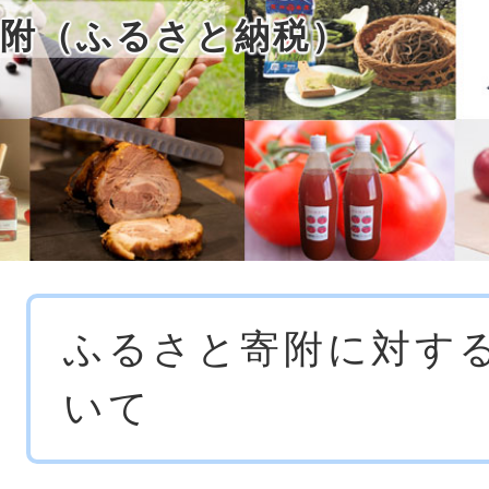
附（ふるさと納税）
本
ふるさと寄附に対す
文
いて