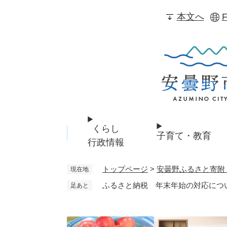
ペ
本文へ
F
ー
ジ
の
先
頭
で
す
。
くらし
子育て・教育
行政情報
トップページ
>
安曇野ふるさと寄附
現在地
ふるさと納税 年末年始の対応につ
足あと