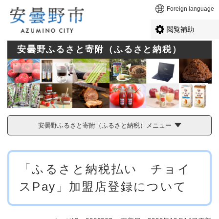
ペ
メニューを飛ばして本文へ
Foreign language
ー
ジ
閲覧補助
の
先
安曇野ふるさと寄附（ふるさと納税）
頭
で
す
。
安曇野ふるさと寄附（ふるさと納税）メニュー
本
「ふるさと納税払い チョイ
文
スPay」加盟店登録について