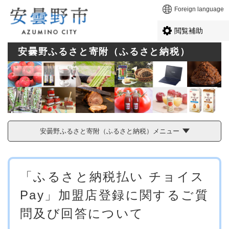
ペ
メニューを飛ばして本文へ
Foreign language
ー
ジ
閲覧補助
の
先
安曇野ふるさと寄附（ふるさと納税）
頭
で
す
。
安曇野ふるさと寄附（ふるさと納税）メニュー
本
「ふるさと納税払い チョイス
文
Pay」加盟店登録に関するご質
問及び回答について