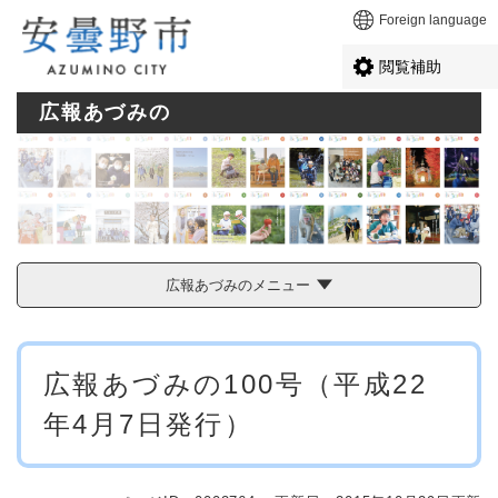
ペ
メニューを飛ばして本文へ
Foreign language
ー
ジ
閲覧補助
の
先
広報あづみの
頭
で
す
。
広報あづみのメニュー
本
広報あづみの100号（平成22
文
年4月7日発行）