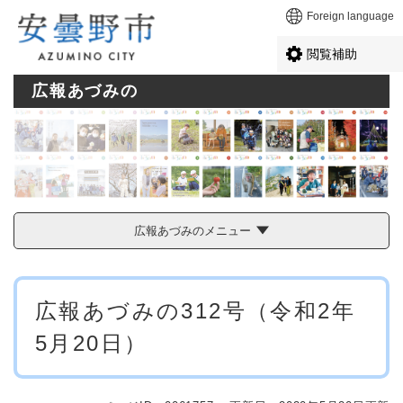
ペ
メニューを飛ばして本文へ
Foreign language
ー
ジ
閲覧補助
の
先
広報あづみの
頭
で
す
。
広報あづみのメニュー
本
広報あづみの312号（令和2年
文
5月20日）