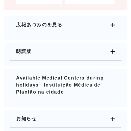
広報あづみのを見る
朗読版
Available Medical Centers during
holidays Instituição Médica de
Plantão na cidade
お知らせ