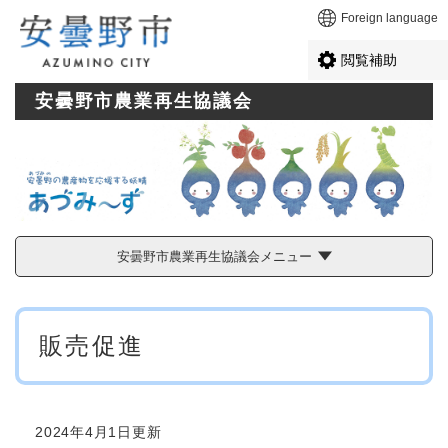
ペ
メニューを飛ばして本文へ
Foreign language
ー
ジ
閲覧補助
の
先
安曇野市農業再生協議会
頭
で
す
。
安曇野市農業再生協議会メニュー
本
販売促進
文
2024年4月1日更新