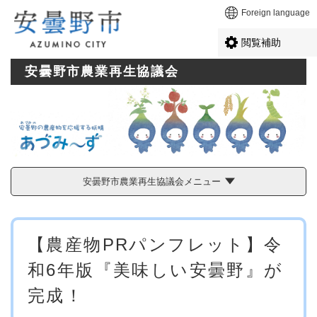
ペ
メニューを飛ばして本文へ
Foreign language
ー
ジ
閲覧補助
の
先
安曇野市農業再生協議会
頭
で
す
。
安曇野市農業再生協議会メニュー
本
【農産物PRパンフレット】令
文
和6年版『美味しい安曇野』が
完成！