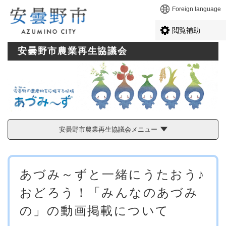
ペ
メニューを飛ばして本文へ
Foreign language
ー
ジ
閲覧補助
の
先
安曇野市農業再生協議会
頭
で
す
。
安曇野市農業再生協議会メニュー
本
あづみ～ずと一緒にうたおう♪
文
おどろう！「みんなのあづみ
の」の動画掲載について